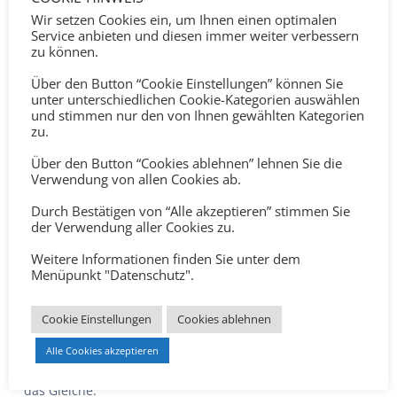
Wir setzen Cookies ein, um Ihnen einen optimalen
USE-CASE: Finden statt suchen: Interne
Service anbieten und diesen immer weiter verbessern
Wissensbeschaffung mit KI
zu können.
Mai 27, 2026
Über den Button “Cookie Einstellungen” können Sie
unter unterschiedlichen Cookie-Kategorien auswählen
USE-CASE: KI als Unterstützung für Marketing im
und stimmen nur den von Ihnen gewählten Kategorien
Mittelstand
zu.
Mai 19, 2026
Über den Button “Cookies ablehnen” lehnen Sie die
USE-CASE: KI als Lösung für repetitive Aufgaben im
Verwendung von allen Cookies ab.
Mittelstand
Mai 11, 2026
Durch Bestätigen von “Alle akzeptieren” stimmen Sie
der Verwendung aller Cookies zu.
Der KI-KOMPASS: KI-Readiness-Analyse für den
Weitere Informationen finden Sie unter dem
Mittelstand
Menüpunkt "Datenschutz".
Mai 3, 2026
Warum viele IT-Projekte holprig verlaufen
Cookie Einstellungen
Cookies ablehnen
April 16, 2026
Alle Cookies akzeptieren
30 Jahre Unterschied. Und doch geht es heute um genau
das Gleiche.