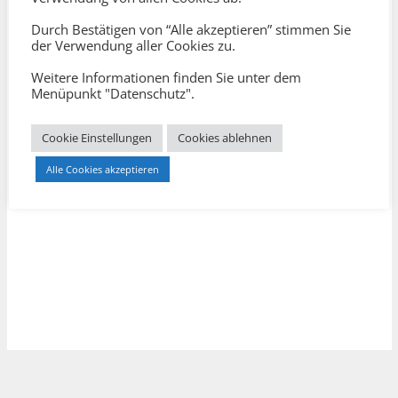
Durch Bestätigen von “Alle akzeptieren” stimmen Sie
der Verwendung aller Cookies zu.
Weitere Informationen finden Sie unter dem
Menüpunkt "Datenschutz".
EINSTIEGS- UND FESTPREISANGEBOTE
Cookie Einstellungen
Cookies ablehnen
KLARHEIT GEWINNEN, ENTSCHEIDUNGEN
Alle Cookies akzeptieren
SICHERN, WIRKUNG STEIGERN