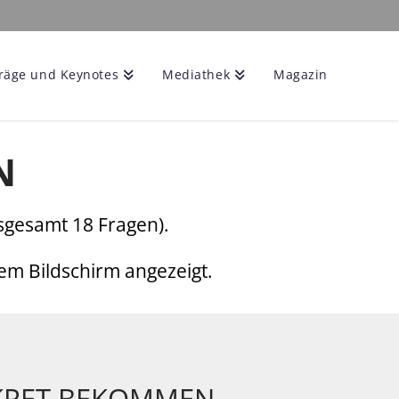
räge und Keynotes
Mediathek
Magazin
N
nsgesamt 18 Fragen).
rem Bildschirm angezeigt.
KRET BEKOMMEN