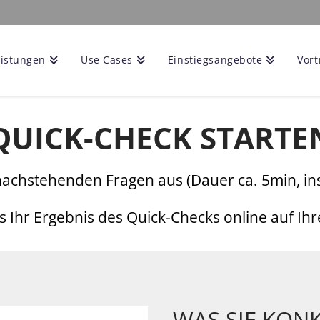
eistungen
Use Cases
Einstiegsangebote
Vort
QUICK-CHECK STARTE
e nachstehenden Fragen aus (Dauer ca. 5min, i
s Ihr Ergebnis des Quick-Checks online auf Ih
WAS SIE KON